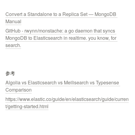
Convert a Standalone to a Replica Set — MongoDB 
Manual
GitHub - rwynn/monstache: a go daemon that syncs 
MongoDB to Elasticsearch in realtime. you know, for 
search.
参考
Algolia vs Elasticsearch vs Meilisearch vs Typesense 
Comparison
https://www.elastic.co/guide/en/elasticsearch/guide/curren
t/getting-started.html